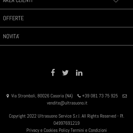
AREA CLIENTI
OFFERTE
NOVITA'
Facebook
Twitter
LinkedIn
Via Stromboli, 80026 Casoria (NA)
+39 081 73 75 925
vendite@ultrasuono.it
Copyright 2022 Ultrasuono Service S.r.l. All Rights Reserved - P.I.
04997691219
Privacy e Cookies Policy
Termini e Condizioni