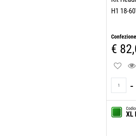
H1 18-6
Confezion
€ 82
Quantità
Codic
XL