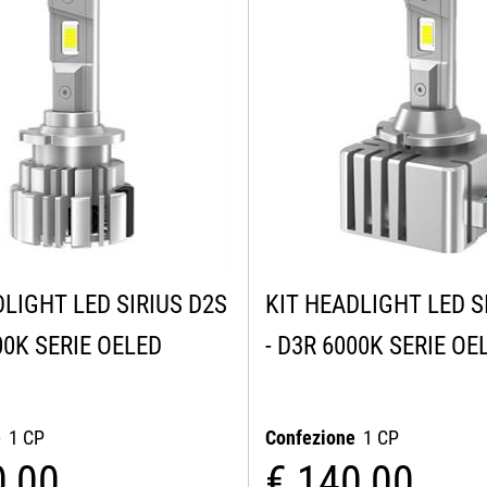
DLIGHT LED SIRIUS D2S
KIT HEADLIGHT LED S
00K SERIE OELED
- D3R 6000K SERIE OE
e
1 CP
Confezione
1 CP
0,00
€ 140,00