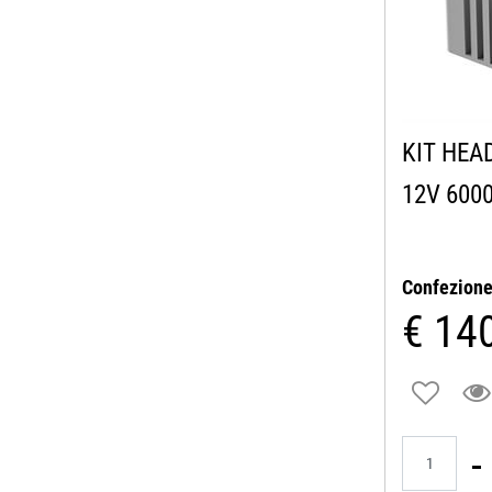
KIT HEA
12V 600
Confezion
€ 14
Quantità