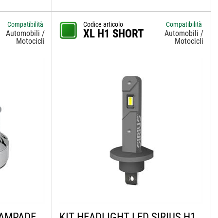
Compatibilità
Codice articolo
Compatibilità
XL H1 SHORT
Automobili /
Automobili /
Motocicli
Motocicli
LAMPADE
KIT HEADLIGHT LED SIRIUS H1