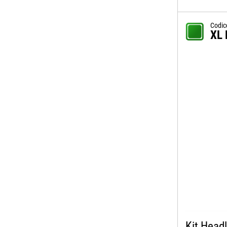
Codic
XL 
Kit Head