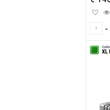
Quantità
Codic
XL 