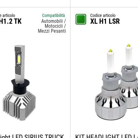
e articolo
Compatibilità
Codice articolo
H1.2 TK
XL H1 LSR
Automobili /
Motocicli /
Mezzi Pesanti
light LED SIRIUS TRUCK
KIT HEADLIGHT LED 