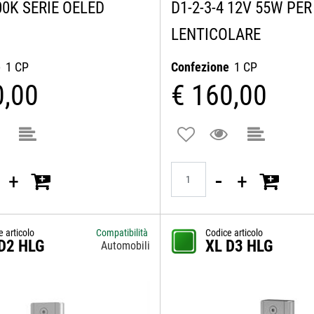
00K SERIE OELED
D1-2-3-4 12V 55W PER
LENTICOLARE
e
1 CP
Confezione
1 CP
0,00
€ 160,00
Quantità
e articolo
Compatibilità
Codice articolo
D2 HLG
XL D3 HLG
Automobili