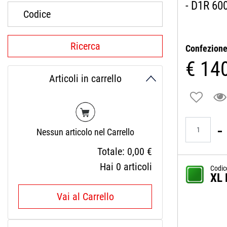
- D1R 60
Confezion
€ 14
Articoli in carrello
Quantità
Nessun articolo nel Carrello
Totale:
0,00 €
Hai
0
articoli
Codic
XL 
Vai al Carrello