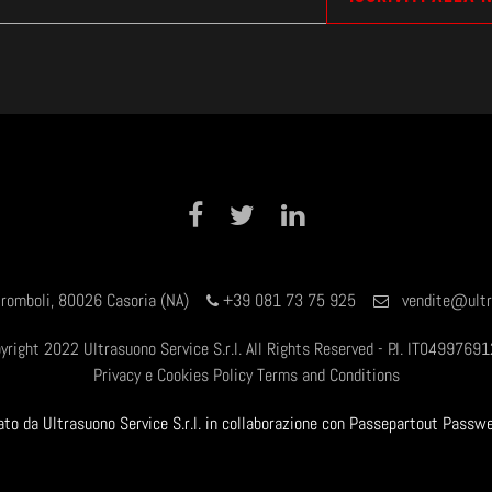
Facebook
Twitter
LinkedIn
tromboli, 80026 Casoria (NA)
+39 081 73 75 925
vendite@ultr
yright 2022 Ultrasuono Service S.r.l. All Rights Reserved - P.I. IT0499769
Privacy e Cookies Policy
Terms and Conditions
zzato da Ultrasuono Service S.r.l. in collaborazione con Passepartout Passw