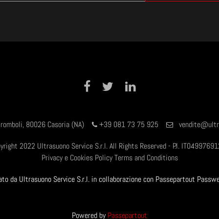
Facebook
Twitter
LinkedIn
tromboli, 80026 Casoria (NA)
+39 081 73 75 925
vendite@ultr
yright 2022 Ultrasuono Service S.r.l. All Rights Reserved - P.I. IT0499769
Privacy e Cookies Policy
Terms and Conditions
zzato da Ultrasuono Service S.r.l. in collaborazione con Passepartout Passw
Powered by
Passepartout