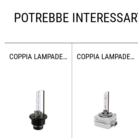
POTREBBE INTERESSAR
COPPIA LAMPADE XENON D4S 4300 K 42VOLT 35WATT
COPPIA LAMPADE XENON D3S 4300K